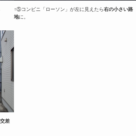
↑⑤コンビニ「ローソン」が左に見えたら
右の小さい路
地
に。
交差