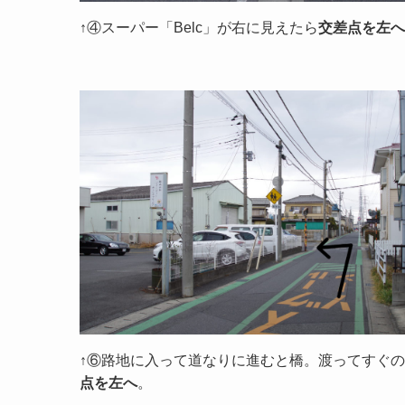
↑④スーパー「Belc」が右に見えたら
交差点を左へ
↑⑥路地に入って道なりに進むと橋。渡ってすぐの
点を左へ
。