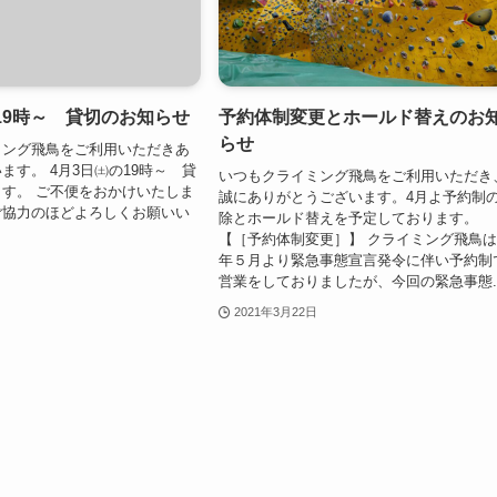
19時～ 貸切のお知らせ
予約体制変更とホールド替えのお
らせ
ミング飛鳥をご利用いただきあ
ます。 4月3日㈯の19時～ 貸
いつもクライミング飛鳥をご利用いただき
す。 ご不便をおかけいたしま
誠にありがとうございます。4月よ予約制
ご協力のほどよろしくお願いい
除とホールド替えを予定しております。
【［予約体制変更］】 クライミング飛鳥
年５月より緊急事態宣言発令に伴い予約制
営業をしておりましたが、今回の緊急事態..
2021年3月22日