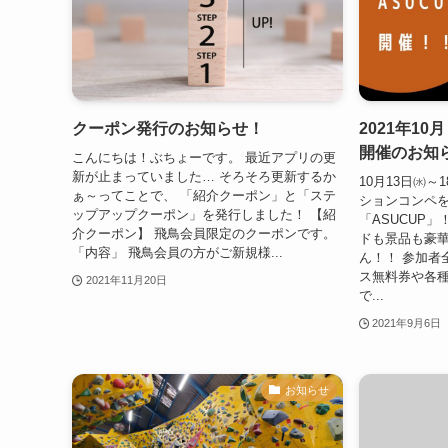
クーポン発行のお知らせ！
2021年1
開催のお知
こんにちは！ぶちょーです。 最近アプリの更
新が止まっていました… そろそろ更新するか
10月13日㈬
ぁ～ってことで、 「紹介クーポン」と「ステ
ションコンペを
ップアップクーポン」を発行しました！ 【紹
「ASUCUP
介クーポン】 飛鳥会員限定のクーポンです。
ドも景品も豪華
「内容」 飛鳥会員の方がご新規様...
ん！！ 参加者
ス無料券や各
2021年11月20日
で...
2021年9月6日
お知らせ