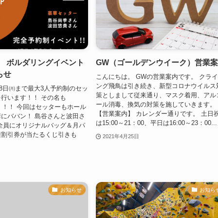
0月 ボルダリングイベント
GW（ゴールデンウイーク）営業
らせ
こんにちは。 GWの営業案内です。 クラ
ング飛鳥は引き続き、新型コロナウイルス
～18日㈪まで最大3人予約制のセッ
策としまして従来通り、マスク着用、アル
行います！！ その名も
ール消毒、換気の対策を施していきます。
」！！！ 今回はセッターもホール
【営業案内】 カレンダー通りです。 土日
にババン！ 島谷さんと波田さ
は15:00～21：00、平日は16:00～23：00...
全員にオリジナルバッグ＆月パ
種割引券が当たるくじ引きも
2021年4月25日
お知らせ
お知ら