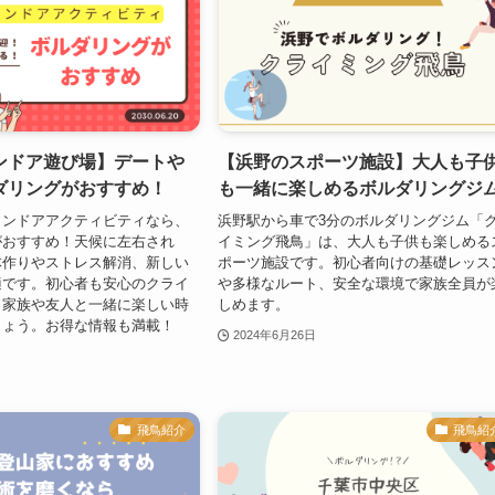
ンドア遊び場】デートや
【浜野のスポーツ施設】大人も子
ダリングがおすすめ！
も一緒に楽しめるボルダリングジ
インドアアクティビティなら、
浜野駅から車で3分のボルダリングジム「
がおすすめ！天候に左右され
イミング飛鳥」は、大人も子供も楽しめる
体作りやストレス解消、新しい
ポーツ施設です。初心者向けの基礎レッス
適です。初心者も安心のクライ
や多様なルート、安全な環境で家族全員が
、家族や友人と一緒に楽しい時
しめます。
しょう。お得な情報も満載！
2024年6月26日
飛鳥紹介
飛鳥紹