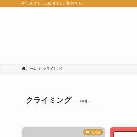
初心者でも。上級者でも。猫好きも。
ホーム
クライミング
クライミング
– tag –
未分類