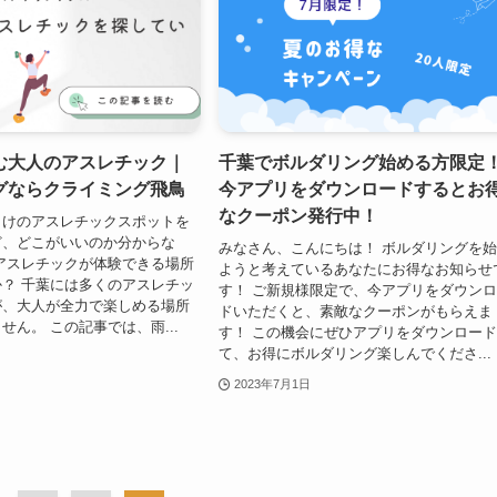
む大人のアスレチック｜
千葉でボルダリング始める方限定
グならクライミング飛鳥
今アプリをダウンロードするとお
なクーポン発行中！
向けのアスレチックスポットを
ど、どこがいいのか分からな
みなさん、こんにちは！ ボルダリングを
アスレチックが体験できる場所
ようと考えているあなたにお得なお知らせ
？ 千葉には多くのアスレチッ
す！ ご新規様限定で、今アプリをダウン
が、大人が全力で楽しめる場所
ドいただくと、素敵なクーポンがもらえま
せん。 この記事では、雨...
す！ この機会にぜひアプリをダウンロー
て、お得にボルダリング楽しんでくださ...
2023年7月1日