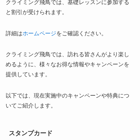
クライミング飛鳥では、基礎レッスンに参加する
通常利
￥1,40
￥1,70
￥2,00
￥2,
と割引が受けられます。
用
0
0
0
詳細は
ホームページ
をご確認ください。
クライミング飛鳥では、訪れる皆さんがより楽し
めるように、様々なお得な情報やキャンペーンを
提供しています。
貸切利用時間帯(平日)
以下では、現在実施中のキャンペーンや特典につ
貸切利用時間帯(土日祝)
いてご紹介します。
貸切最大人数
新しい趣味を見つけました！
5人までの料金
スタンプカード