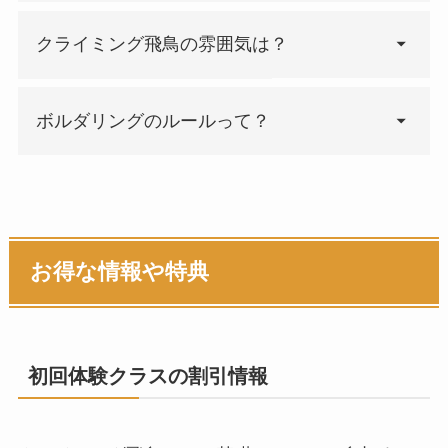
クライミング飛鳥の雰囲気は？
ボルダリングのルールって？
【初めてのボルダリング】こ
れで安心！ルールとマナー解
お得な情報や特典
説 | 「ぶちょログ」
「ぶちょログ」
初回体験クラスの割引情報
1時間
2時間
3時間
フ
ム