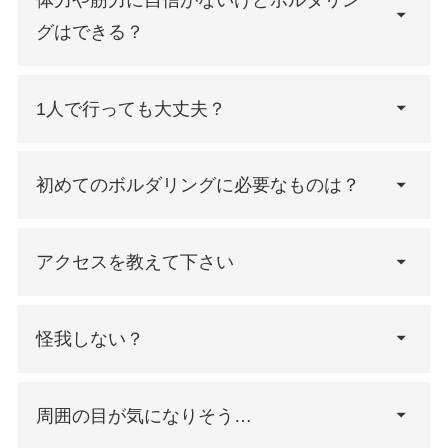
グはできる？
1人で行っても大丈夫？
初めてのボルダリングに必要なものは？
【ボルダリング初心者】女子1
アクセスを教えて下さい
人の不安解消！4つの理由 |
「ぶちょログ」
「ぶちょログ」
会員登録料
￥2,000
怪我しない？
いつもいる猫の名前は？
あわせて読みたい
【一人で黙々とボルダリン
【千葉】クライミング飛鳥ま
グ】内向型クライマーが実は
での道のりと駐車場【ボルダ
最高な理由 | 「ぶちょログ」
周囲の目が気になりそう…
リングジム】
「ぶちょログ」