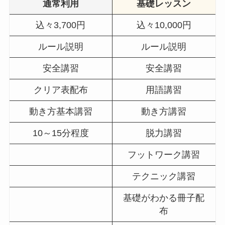
通常利用
基礎レッスン
込々3,700円
込々10,000円
1時間
2時間
3時間
フ
ルール説明
ルール説明
ム
安全講習
安全講習
通常利
￥1,40
￥1,70
￥2,00
￥2,
用
0
0
0
クリア表配布
用語講習
動き方基本講習
動き方講習
10～15分程度
脱力講習
フットワーク講習
テクニック講習
基礎がわかる冊子配
貸切利用時間帯(平日)
布
貸切利用時間帯(土日祝)