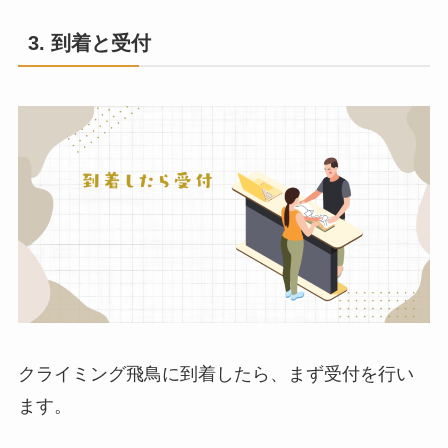
3. 到着と受付
小学
中高
大学生・女
一般男
生
生
性
性
￥6,00
￥7,00
￥11,000
￥12,00
0
0
0
クライミング飛鳥に到着したら、まず受付を行い
クライミングシューズ
\300
ます。