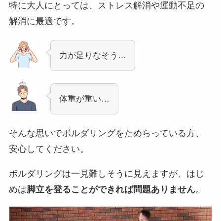
特に大人にとっては、ストレス解消や運動不足の
解消に最適です。
力が足りなそう…
体重が重い…
そんな思いでボルダリングをためらっている方、
安心してください。
1時間
2時間
3時間
フ
ム
ボルダリングは一見難しそうに見えますが、はじ
通常利
￥1,40
￥1,70
￥2,00
￥2,
めは
脚立を登ることができれば問題ありません
。
用
0
0
0