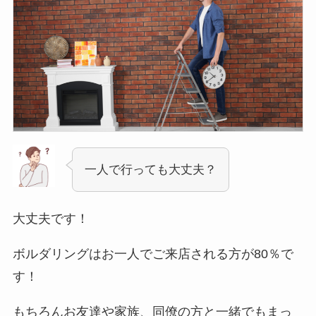
貸切利用時間帯(平日)
貸切利用時間帯(土日祝)
一人で行っても大丈夫？
貸切最大人数
大丈夫です！
5人までの料金
6人以上の料金
ボルダリングはお一人でご来店される方が80％で
す！
山岳部(ワンゲル部)学生5人以上
もちろんお友達や家族、同僚の方と一緒でもまっ