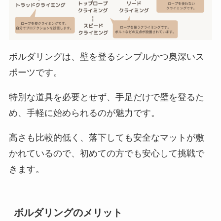
ボルダリングは、壁を登るシンプルかつ奥深いス
ポーツです。
特別な道具を必要とせず、手足だけで壁を登るた
め、手軽に始められるのが魅力です。
高さも比較的低く、落下しても安全なマットが敷
小学
中高
大学生・女
一般男
かれているので、初めての方でも安心して挑戦で
生
生
性
性
きます。
￥6,00
￥7,00
￥11,000
￥12,00
0
0
0
ボルダリングのメリット